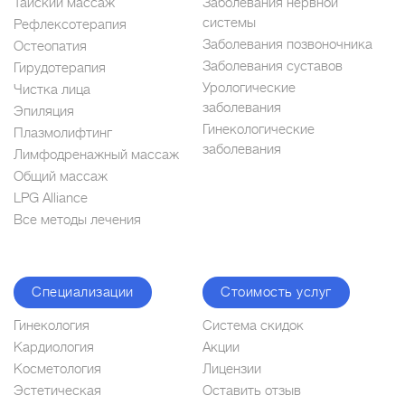
Тайский массаж
Заболевания нервной
системы
Рефлексотерапия
Заболевания позвоночника
Остеопатия
Заболевания суставов
Гирудотерапия
Урологические
Чистка лица
заболевания
Эпиляция
Гинекологические
Плазмолифтинг
заболевания
Лимфодренажный массаж
Общий массаж
LPG Alliance
Все методы лечения
Специализации
Стоимость услуг
Гинекология
Система скидок
Кардиология
Акции
Косметология
Лицензии
Эстетическая
Оставить отзыв