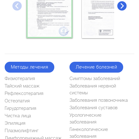
Методы лечения
Лечение болезней
Физиотерапия
Симптомы заболеваний
Тайский массаж
Заболевания нервной
системы
Рефлексотерапия
Заболевания позвоночника
Остеопатия
Заболевания суставов
Гирудотерапия
Урологические
Чистка лица
заболевания
Эпиляция
Гинекологические
Плазмолифтинг
заболевания
Лимфодренажный массаж