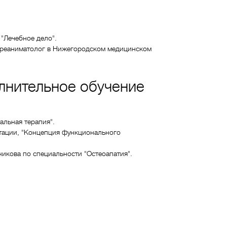
"Лечебное дело".
г-реаниматолог в Нижегородском медицинском
лнительное обучение
альная терапия".
тации, "Концепция функционального
никова по специальности "Остеоапатия".