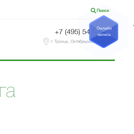
Поиск
Онлайн
+7 (495) 540-41-05
запись
г. Троицк, Октябрьский пр-т, д.24
га