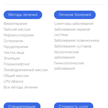
Методы лечения
Лечение болезней
Физиотерапия
Симптомы заболеваний
Тайский массаж
Заболевания нервной
системы
Рефлексотерапия
Заболевания позвоночника
Остеопатия
Заболевания суставов
Гирудотерапия
Урологические
Чистка лица
заболевания
Эпиляция
Гинекологические
Плазмолифтинг
заболевания
Лимфодренажный массаж
Общий массаж
LPG Alliance
Все методы лечения
Специализации
Стоимость услуг