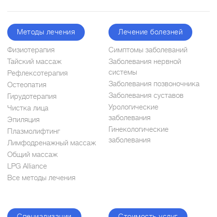
Методы лечения
Лечение болезней
Физиотерапия
Симптомы заболеваний
Тайский массаж
Заболевания нервной
системы
Рефлексотерапия
Заболевания позвоночника
Остеопатия
Заболевания суставов
Гирудотерапия
Урологические
Чистка лица
заболевания
Эпиляция
Гинекологические
Плазмолифтинг
заболевания
Лимфодренажный массаж
Общий массаж
LPG Alliance
Все методы лечения
Специализации
Стоимость услуг